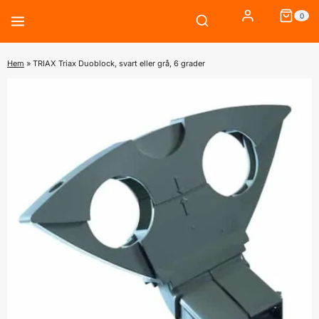
Skip
0
to
content
Hem
»
TRIAX Triax Duoblock, svart eller grå, 6 grader