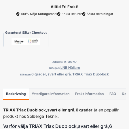
grå,
Alltid Fri Frakt!
6
100% Nöjd Kundgaranti
Enkla Returer
Säkra Betalningar
grader
mängd
Garanterat Säker Checkout
Artikelnr:
14-300717
LNB Hållare
Kategori:
6 grader
svart eller grå
TRIAX Triax Duoblock
Etiketter:
,
,
Beskrivning
Ytterligare information
Frakt information
FAQ
Kon
TRIAX Triax Duoblock,svart eller grå,6 grader
är en populär
produkt hos Solberga Teknik.
Varför välja TRIAX Triax Duoblock,svart eller grå,6