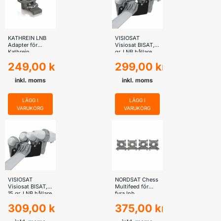
KATHREIN LNB
VISIOSAT
Adapter för
Visiosat BISAT, 9
Kathrein
gr, LNB hållare
(Astra 19E och
249,00
kr
299,00
kr
Astar 23,5E och
Astra 28,2E)
inkl. moms
inkl. moms
LÄGG I
LÄGG I
VARUKORG
VARUKORG
VISIOSAT
NORDSAT Chess
Visiosat BISAT,
Multifeed för
15 gr, LNB hållare
fyra lnb
(Hotbird 13E och
309,00
kr
375,00
kr
Astra 19E och
Astar 28E)