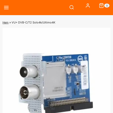
Skip
0
to
content
Hem
»
VU+ DVB-C/T2 Solo4k/Ultimo4K