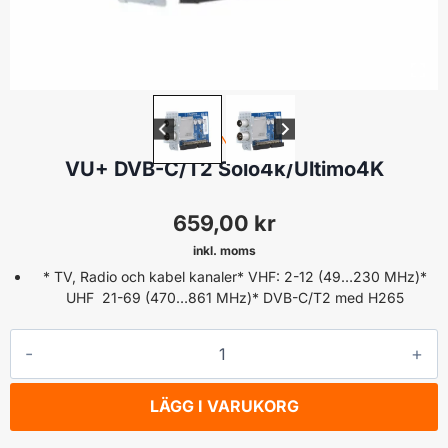
TUNER
VU+ DVB-C/T2 Solo4k/Ultimo4K
659,00
kr
inkl. moms
* TV, Radio och kabel kanaler* VHF: 2-12 (49…230 MHz)*
UHF 21-69 (470…861 MHz)* DVB-C/T2 med H265
VU+
DVB-
C/T2
LÄGG I VARUKORG
Solo4k/Ultimo4K
mängd