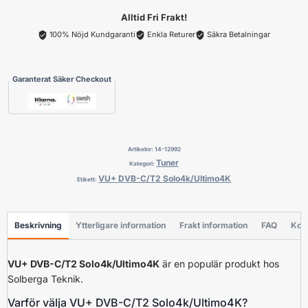
Alltid Fri Frakt!
100% Nöjd Kundgaranti
Enkla Returer
Säkra Betalningar
Garanterat Säker Checkout
Artikelnr:
14-12992
Tuner
Kategori:
VU+ DVB-C/T2 Solo4k/Ultimo4K
Etikett:
Beskrivning
Ytterligare information
Frakt information
FAQ
Kon
VU+ DVB-C/T2 Solo4k/Ultimo4K
är en populär produkt hos
Solberga Teknik.
Varför välja VU+ DVB-C/T2 Solo4k/Ultimo4K?