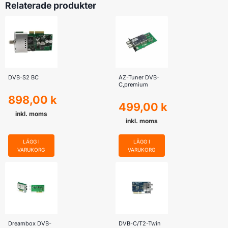
Relaterade produkter
DVB-S2 BC
AZ-Tuner DVB-
C,premium
898,00
kr
499,00
kr
inkl. moms
inkl. moms
LÄGG I
LÄGG I
VARUKORG
VARUKORG
Dreambox DVB-
DVB-C/T2-Twin