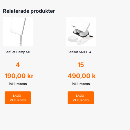
Relaterade produkter
SelfSat Camp 58
Selfsat SNIPE 4
4
15
190,00
kr
490,00
kr
inkl. moms
inkl. moms
LÄGG I
LÄGG I
VARUKORG
VARUKORG