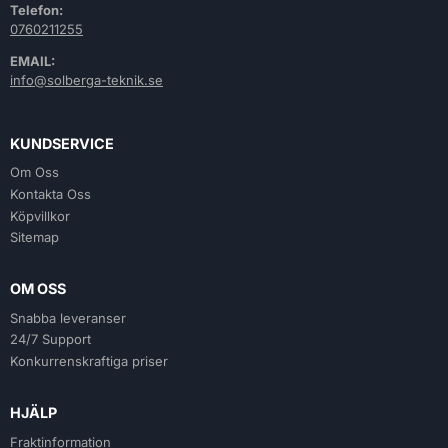
Telefon:
0760211255
EMAIL:
info@solberga-teknik.se
KUNDSERVICE
Om Oss
Kontakta Oss
Köpvillkor
Sitemap
OM OSS
Snabba leveranser
24/7 Support
Konkurrenskraftiga priser
HJÄLP
Fraktinformation