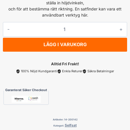
ställa in höjdvinkeln,
och för att bestämma rätt riktning. En satfinder kan vara ett
användbart verktyg här.
SELFSAT
SelfSat
Camp
LÄGG I VARUKORG
38
mängd
Alltid Fri Frakt!
100% Nöjd Kundgaranti
Enkla Returer
Säkra Betalningar
Garanterat Säker Checkout
Artikelnr:
14-200142
Selfsat
Kategori: