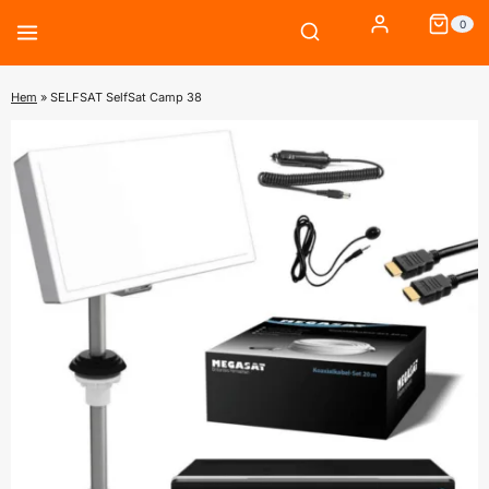
Skip
0
to
content
Hem
»
SELFSAT SelfSat Camp 38