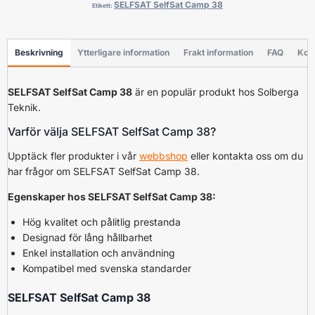
SELFSAT SelfSat Camp 38
Etikett:
Beskrivning
Ytterligare information
Frakt information
FAQ
Kon
SELFSAT SelfSat Camp 38
är en populär produkt hos Solberga
Teknik.
Varför välja SELFSAT SelfSat Camp 38?
Upptäck fler produkter i vår
webbshop
eller kontakta oss om du
har frågor om SELFSAT SelfSat Camp 38.
Egenskaper hos SELFSAT SelfSat Camp 38:
Hög kvalitet och pålitlig prestanda
Designad för lång hållbarhet
Enkel installation och användning
Kompatibel med svenska standarder
SELFSAT SelfSat Camp 38