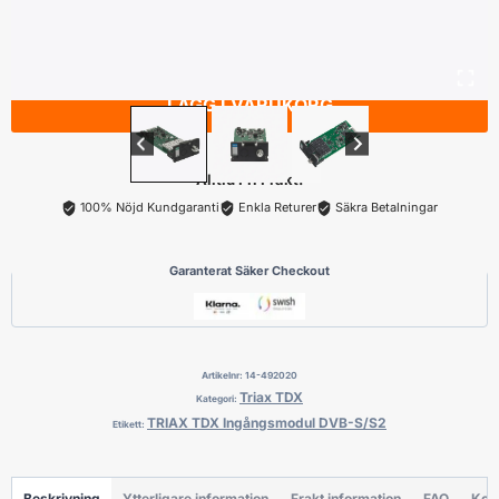
TRIAX
TDX
Ingångsmodul
LÄGG I VARUKORG
DVB-
S/S2
mängd
Alltid Fri Frakt!
100% Nöjd Kundgaranti
Enkla Returer
Säkra Betalningar
Garanterat Säker Checkout
Artikelnr:
14-492020
Triax TDX
Kategori:
TRIAX TDX Ingångsmodul DVB-S/S2
Etikett:
Beskrivning
Ytterligare information
Frakt information
FAQ
Kon