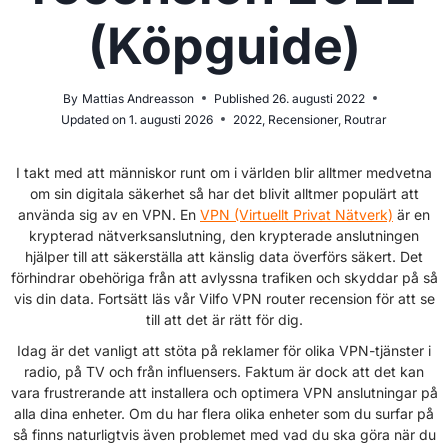
(Köpguide)
By
Mattias Andreasson
Published
26. augusti 2022
Updated on
1. augusti 2026
2022
,
Recensioner
,
Routrar
I takt med att människor runt om i världen blir alltmer medvetna
om sin digitala säkerhet så har det blivit alltmer populärt att
använda sig av en VPN. En
VPN (Virtuellt Privat Nätverk)
är en
krypterad nätverksanslutning, den krypterade anslutningen
hjälper till att säkerställa att känslig data överförs säkert. Det
förhindrar obehöriga från att avlyssna trafiken och skyddar på så
vis din data. Fortsätt läs vår Vilfo VPN router recension för att se
till att det är rätt för dig.
Idag är det vanligt att stöta på reklamer för olika VPN-tjänster i
radio, på TV och från influensers. Faktum är dock att det kan
vara frustrerande att installera och optimera VPN anslutningar på
alla dina enheter. Om du har flera olika enheter som du surfar på
så finns naturligtvis även problemet med vad du ska göra när du