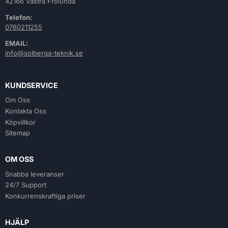
42166 Västra Frölunda
Telefon:
0760211255
EMAIL:
info@solberga-teknik.se
KUNDSERVICE
Om Oss
Kontakta Oss
Köpvillkor
Sitemap
OM OSS
Snabba leveranser
24/7 Support
Konkurrenskraftiga priser
HJÄLP