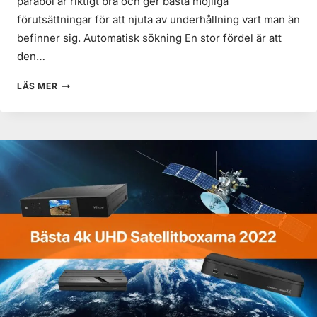
parabol är riktigt bra och ger bästa möjliga
förutsättningar för att njuta av underhållning vart man än
befinner sig. Automatisk sökning En stor fördel är att
den…
MEGASAT
LÄS MER
CARAVANMAN
85
CM
RECENSION
2022