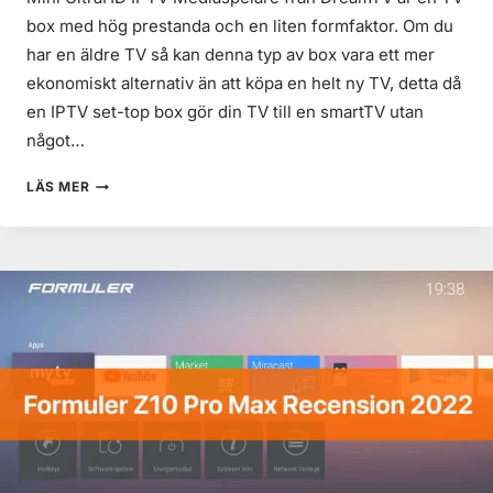
box med hög prestanda och en liten formfaktor. Om du
har en äldre TV så kan denna typ av box vara ett mer
ekonomiskt alternativ än att köpa en helt ny TV, detta då
en IPTV set-top box gör din TV till en smartTV utan
något…
DREAMTV
LÄS MER
MINI
ULTRA
HD
IPTV
RECENSION