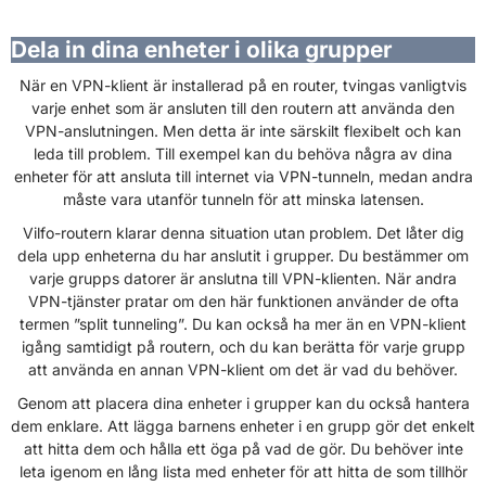
Dela in dina enheter i olika grupper
När en VPN-klient är installerad på en router, tvingas vanligtvis
varje enhet som är ansluten till den routern att använda den
VPN-anslutningen. Men detta är inte särskilt flexibelt och kan
leda till problem. Till exempel kan du behöva några av dina
enheter för att ansluta till internet via VPN-tunneln, medan andra
måste vara utanför tunneln för att minska latensen.
Vilfo-routern klarar denna situation utan problem. Det låter dig
dela upp enheterna du har anslutit i grupper. Du bestämmer om
varje grupps datorer är anslutna till VPN-klienten. När andra
VPN-tjänster pratar om den här funktionen använder de ofta
termen ”split tunneling”. Du kan också ha mer än en VPN-klient
igång samtidigt på routern, och du kan berätta för varje grupp
att använda en annan VPN-klient om det är vad du behöver.
Genom att placera dina enheter i grupper kan du också hantera
dem enklare. Att lägga barnens enheter i en grupp gör det enkelt
att hitta dem och hålla ett öga på vad de gör. Du behöver inte
leta igenom en lång lista med enheter för att hitta de som tillhör