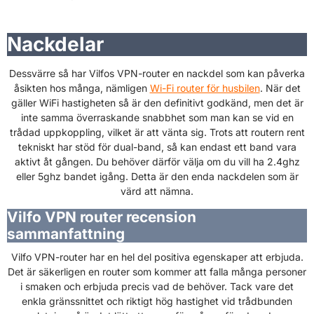
Nackdelar
Dessvärre så har Vilfos VPN-router en nackdel som kan påverka
åsikten hos många, nämligen
Wi-Fi router för husbilen
. När det
gäller WiFi hastigheten så är den definitivt godkänd, men det är
inte samma överraskande snabbhet som man kan se vid en
trådad uppkoppling, vilket är att vänta sig. Trots att routern rent
tekniskt har stöd för dual-band, så kan endast ett band vara
aktivt åt gången. Du behöver därför välja om du vill ha 2.4ghz
eller 5ghz bandet igång. Detta är den enda nackdelen som är
värd att nämna.
Vilfo VPN router recension
sammanfattning
Vilfo VPN-router har en hel del positiva egenskaper att erbjuda.
Det är säkerligen en router som kommer att falla många personer
i smaken och erbjuda precis vad de behöver. Tack vare det
enkla gränssnittet och riktigt hög hastighet vid trådbunden