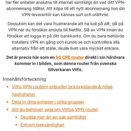
har fler enheter anslutna till internet samtidigt än vad ditt VPN-
abonnemang tillåter. Att köpa till ett nytt abonnemang hos din
VPN-leverantör kan kännas surt och orättvist.
Dessutom kan det vara frustrerande att ha koll på allt, slå på
VPN när du försöker ansluta till Netflix. Slå av VPN innan du
försöker att logga in på ditt bankkonto. Om du bara behövde
installera VPN en gång och kunde se och kontrollera alla
alternativ från ett ställe, skulle livet vara mycket enklare.
Det är precis här som en
5G CPE router
direkt i sin hårdvara
kommer in i bilden, som denna router från svenska
tillverkaren Vilfo.
Innehållsförteckning
Vilfo VPN routern erbjuder bra prestanda & höga
hastigheter
Dela in dina enheter i olika grupper
Allt du behöver veta om Vilfos VPN router
Skydda mer än en sak samtidigt
Extrem bekvämlighet