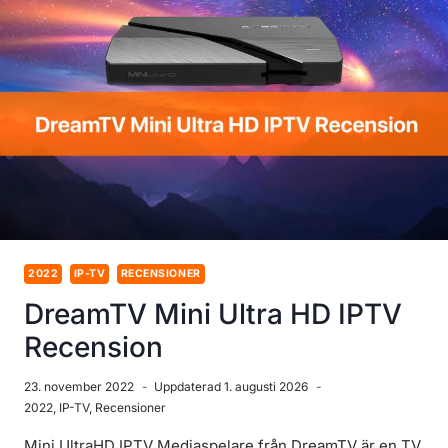
(KÖPGUIDE)
2022
IP-TV
RECENSIONER
DreamTV Mini Ultra HD IPTV
Recension
23. november 2022
Uppdaterad
1. augusti 2026
2022
,
IP-TV
,
Recensioner
Mini UltraHD IPTV Mediaspelare från DreamTV är en TV