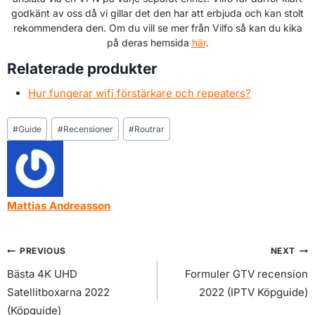
godkänt av oss då vi gillar det den har att erbjuda och kan stolt
rekommendera den. Om du vill se mer från Vilfo så kan du kika
på deras hemsida
här
.
Relaterade produkter
Hur fungerar wifi förstärkare och repeaters?
Post
#
Guide
#
Recensioner
#
Routrar
Tags:
Mattias Andreasson
Inläggsnavigering
PREVIOUS
NEXT
Bästa 4K UHD
Formuler GTV recension
Satellitboxarna 2022
2022 (IPTV Köpguide)
(Köpguide)