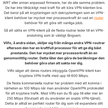
WRT eller annan anpassad firmware, har de alla samma problem.
De har inte tillräckligt med kraft för att köra VPN-klienten bra.
Det beror på att krypteringen och dekrypteringen som en VPN-
klient behöver tar mycket mer processorkraft än vad en
router
behöver för att göra sitt vanliga jobb.
Så att sätta en VPN-klient på de flesta routrar leder till en VPN-
anslutning som är väldigt långsam.
Vilfo, å andra sidan, skiljer sig från många andra VPN-routrar
eftersom den har en kraftfull processor för att ge dig bäst
prestanda. Den har mycket mer processorkraft än en
genomsnittlig router. Detta låter den göra de beräkningar den
behöver göra utan att sakta ner dig.
Vilfo säger att deras routers inbyggda OpenVPN-klient kan
kryptera VPN-trafik med upp till 600 Mbps.
De flesta kommersiella routrar har problem med att komma i
närheten av 100 Mbps när man använder OpenVPN protokollet
för att kryptera trafik. Med Vilfo kan du få upp till eller mer än
250 Mbps (förutsatt att du använder en snabb VPN-tjänst).
Detta är alltså en perfekt router för dig som vill expandera ditt