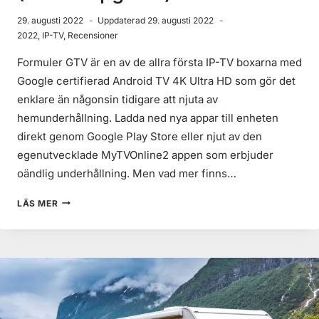
29. augusti 2022
Uppdaterad
29. augusti 2022
2022
,
IP-TV
,
Recensioner
Formuler GTV är en av de allra första IP-TV boxarna med
Google certifierad Android TV 4K Ultra HD som gör det
enklare än någonsin tidigare att njuta av
hemunderhållning. Ladda ned nya appar till enheten
direkt genom Google Play Store eller njut av den
egenutvecklade MyTVOnline2 appen som erbjuder
oändlig underhållning. Men vad mer finns…
FORMULER
LÄS MER
GTV
RECENSION
2022
(IPTV
KÖPGUIDE)