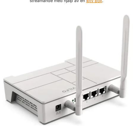
streamande med hjälp av en
iptv box
.