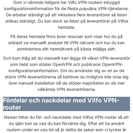
Som vi nämnde tidigare har Vilfo VPN-routern inbyggd
konfigurationsinformation för de flesta populära VPN-tjänsterna.
De arbetar ständigt på att inkludera flera leverantörer så listan
utökas ständigt. Du kan dock se listan på leverantörer på Vilfos
hemsida.
På deras hemsida finns även resurser som visar hur du på
enklast vis manuellt ansluter till VPN nätverk och hur du kan
administrera ditt hemnätverk på bästa möjliga sätt.
Och kom ihåg att du manuellt kan lägga till vilken VPN-leverantör
som helst som stöder OpenVPN och publicerar OpenVPN-
konfigurationsinformation. Om du använder dig av en av de
större VPN-leverantörerna så behöver du troligtvis inte oroa dig
över manuell installation då de stöder majoriteten av de mer
välkända VPN leverantörerna.
Fördelar och nackdelar med Vilfo VPN-
router
Nedan hittar du för- och nackdelar med Vilfos VPN-router så att
du själv kan se vad du kan förvänta dig. Efter att ha använt
routern under en viss tid så är detta de saker som vi tycker är