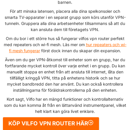
barnen.
För att minska latensen, placera alla dina spelkonsoler och
smarta TV-apparater i en separat grupp som körs utanför VPN-
tunneln. Gruppera alla dina arbetsenheter tillsammans så att du
kan ansluta dem till företagets VPN.
Om du bor i ett större hus så fungerar vilfos vpn router perfekt
med repeaters och wi-fi mesh. Läs mer om
hur repeaters och wi-
fi mesh fungerar
först dock innan du skapar din expansion.
Även om du ger VPN-åtkomst till enheter som en grupp, har du
fortfarande mycket kontroll över varje enhet i en grupp. Du kan
manuellt stoppa en enhet från att ansluta till internet, låta den
tillfälligt kringgå VPN, titta på enhetens historik och se hur
mycket bandbredd den har använt. Du kan också kontrollera
inställningarna för föräldrakontrollerna på den enheten.
Kort sagt, Vilfo har en mängd funktioner och kontrollalternativ
som du kan komma åt från en lättanvänd instrumentpanel, vilket
helt klart kan göra livet enklare.
KÖP VILFO VPN ROUTER HÄR