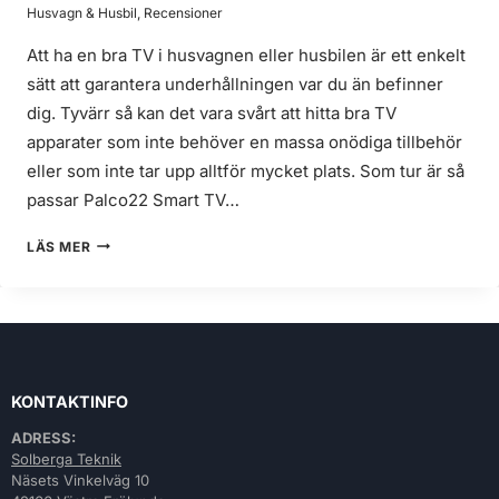
Husvagn & Husbil
,
Recensioner
Att ha en bra TV i husvagnen eller husbilen är ett enkelt
sätt att garantera underhållningen var du än befinner
dig. Tyvärr så kan det vara svårt att hitta bra TV
apparater som inte behöver en massa onödiga tillbehör
eller som inte tar upp alltför mycket plats. Som tur är så
passar Palco22 Smart TV…
PALCO22
LÄS MER
SMART
TV
12V
RECENSION
KONTAKTINFO
ADRESS:
Solberga Teknik
Näsets Vinkelväg 10