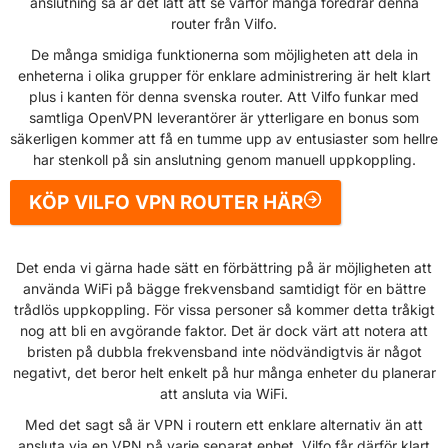
anslutning så är det lätt att se varför många föredrar denna
router från Vilfo.
De många smidiga funktionerna som möjligheten att dela in
enheterna i olika grupper för enklare administrering är helt klart
plus i kanten för denna svenska router. Att Vilfo funkar med
samtliga OpenVPN leverantörer är ytterligare en bonus som
säkerligen kommer att få en tumme upp av entusiaster som hellre
har stenkoll på sin anslutning genom manuell uppkoppling.
KÖP VILFO VPN ROUTER HÄR
Det enda vi gärna hade sätt en förbättring på är möjligheten att
använda WiFi på bägge frekvensband samtidigt för en bättre
trådlös uppkoppling. För vissa personer så kommer detta tråkigt
nog att bli en avgörande faktor. Det är dock värt att notera att
bristen på dubbla frekvensband inte nödvändigtvis är något
negativt, det beror helt enkelt på hur många enheter du planerar
att ansluta via WiFi.
Med det sagt så är VPN i routern ett enklare alternativ än att
ansluta via en VPN på varje separat enhet. Vilfo får därför klart