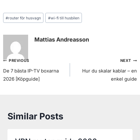
Vilfo VPN router recension
2026 (Köpguide)
26. augusti 2022
Uppdaterad
8. augusti 2026
Recensioner
,
Routrar