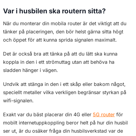
försvaga den nämnvärt.
En annan aspekt som är viktig att tänka på är tvätt av
husbilen, försök att undvika smala springor mellan
antennen och annan struktur där smuts och vatten kan
samlas.
Vilka kan koppla upp sig på mitt mobila
internet?
Precis som hemma har din uppkoppling ett lösenord, så
det är bara de som har tillgång till ditt lösen som kan
koppla upp sig på ditt internet via wifi.
Tack vare att uppkopplingen är privat kan du aktivera
den även när du står på en camping med andra tätt
inpå, så länge du inte delar med dig av ditt lösenord kan