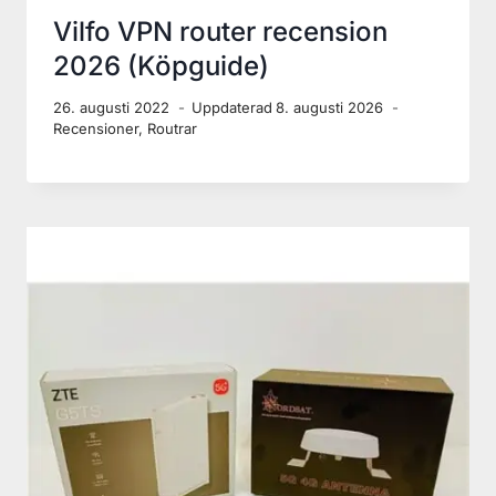
WiFi i husbilen 2026 –
komplett guide till router,
antenn och mesh
9. augusti 2026
Uppdaterad
9. augusti 2026
2026
,
Husvagn & Husbil
,
Routrar
,
Wi-Fi Förstärkning