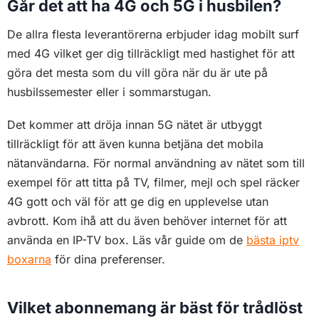
Vilket abonnemang är bäst för trådlöst
nätverk?
Det finns inget abonnemang som är bäst för alla
trådlösa nätverk, det handlar mer om val av en bra
router och beror på hur du tänker använda
abonnemanget. För de flesta fungerar ett tvillingkort till
det abonnemang du har hemma det enklaste och
billigaste alternativet.
Det är viktigt att du kontrollerar hur bra täckning det
abonnemanget har i det området du planerar att resa i,
dålig täckning påverkar hur bra din router för mobilt
bredband fungerar.
Ett alternativ om du inte kan skaffa ett tvillingkort eller