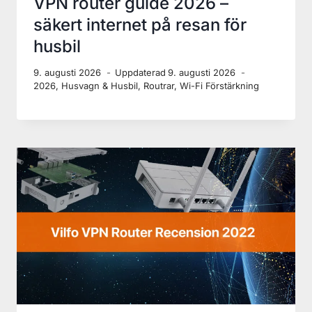
Så installerar du ditt 4G/5G-
paket i husbilen
9. augusti 2026
Uppdaterad
9. augusti 2026
2026
,
Husvagn & Husbil
,
Routrar