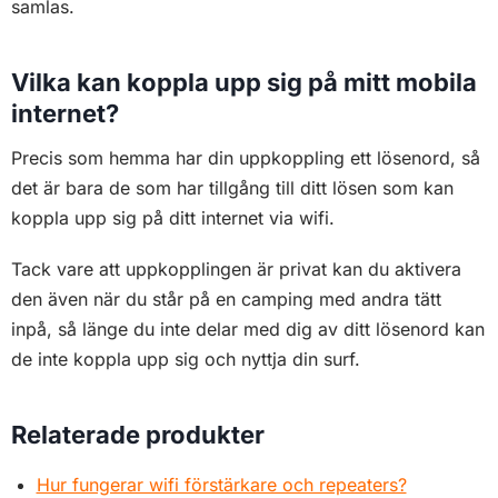
Similar Posts
VPN router guide 2026 –
säkert internet på resan för
husbil
9. augusti 2026
Uppdaterad
9. augusti 2026
2026
,
Husvagn & Husbil
,
Routrar
,
Wi-Fi Förstärkning