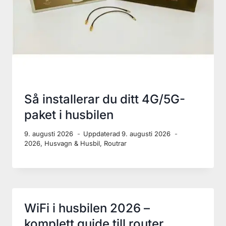
Hur får man bäst WiFi i
husbilen? Guide till router och
antenn
9. augusti 2026
Uppdaterad
9. augusti 2026
2026
,
Husvagn & Husbil
,
Routrar