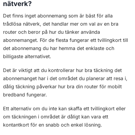
om täckningen i området är dåligt kan vara ett
kontantkort för en snabb och enkel lösning.
Var i husbilen ska routern sitta?
När du monterar din mobila router är det viktigt att du
tänker på placeringen, den bör helst gärna sitta högt
och öppet för att kunna sprida signalen maximalt.
Det är också bra att tänka på att du lätt ska kunna
koppla in den i ett strömuttag utan att behöva ha
sladden hänger i vägen.
Undvik att stänga in den i ett skåp eller bakom något,
speciellt metaller vilka verkligen begränsar styrkan på