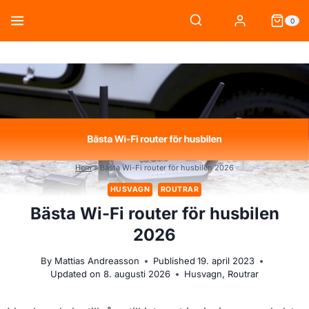
Skip
0
to
content
Hem
»
Bästa Wi-Fi router för husbilen 2026
HUSVAGN
ROUTRAR
Bästa Wi-Fi router för husbilen
2026
By
Mattias Andreasson
Published
19. april 2023
Updated on
8. augusti 2026
Husvagn
,
Routrar