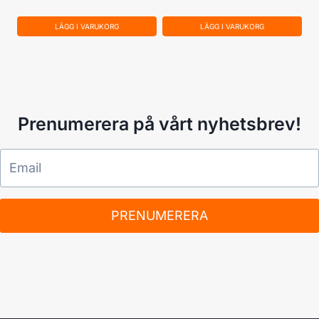
LÄGG I VARUKORG
LÄGG I VARUKORG
Prenumerera på vårt nyhetsbrev!
PRENUMERERA