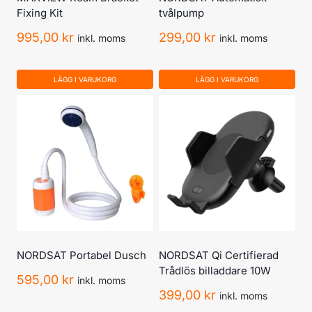
Fixing Kit
tvålpump
995,00
kr
299,00
kr
inkl. moms
inkl. moms
LÄGG I VARUKORG
LÄGG I VARUKORG
NORDSAT Portabel Dusch
NORDSAT Qi Certifierad
Trådlös billaddare 10W
595,00
kr
inkl. moms
399,00
kr
inkl. moms