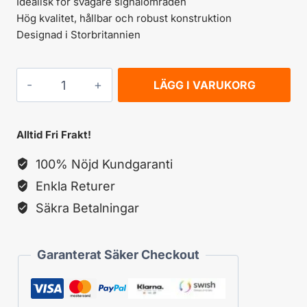
Idealisk för svagare signalområden
Hög kvalitet, hållbar och robust konstruktion
Designad i Storbritannien
MAXVIEW
LÄGG I VARUKORG
Variabel
signalförstärkare
Alltid Fri Frakt!
mängd
100% Nöjd Kundgaranti
Enkla Returer
Säkra Betalningar
Garanterat Säker Checkout