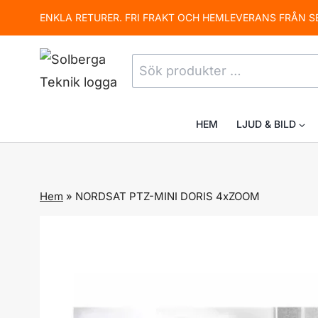
Skip
ENKLA RETURER. FRI FRAKT OCH HEMLEVERANS FRÅN S
to
content
Sök
efter:
HEM
LJUD & BILD
Hem
»
NORDSAT PTZ-MINI DORIS 4xZOOM