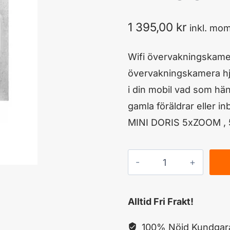
1 395,00
kr
inkl. mo
Wifi övervakningskam
övervakningskamera hjä
i din mobil vad som hän
gamla föräldrar eller 
MINI DORIS 5xZOOM , 
NORDSAT
PTZ-
MINI
Alltid Fri Frakt!
DORIS
4xZOOM
100% Nöjd Kundgara