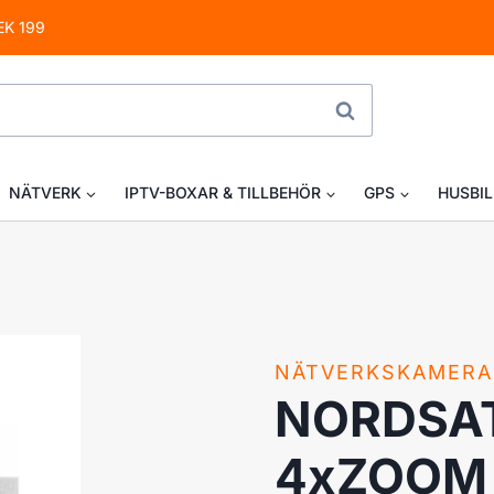
EK 199
SÖK
NÄTVERK
IPTV-BOXAR & TILLBEHÖR
GPS
HUSBIL
NÄTVERKSKAMERA 
NORDSAT
4xZOOM