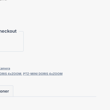
Checkout
Kamera
DORIS 4xZOOM
,
PTZ-MINI DORIS 4xZOOM
ioner