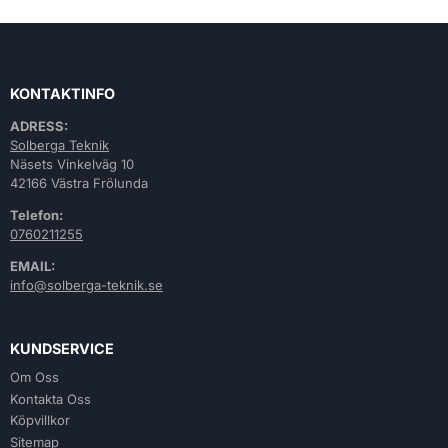
KONTAKTINFO
ADRESS:
Solberga Teknik
Näsets Vinkelväg 10
42166 Västra Frölunda
Telefon:
0760211255
EMAIL:
info@solberga-teknik.se
KUNDSERVICE
Om Oss
Kontakta Oss
Köpvillkor
Sitemap