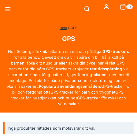
Skip
0
to
content
Hem
»
GPS
GPS
Hos Solberga Teknik hittar du smarta och pålitliga
GPS-trackers
för alla behov. Oavsett om du vill spåra din bil, hålla koll på
barnen, följa ditt husdjur eller säkra din cykel har vi rätt GPS-
tracker för dig.Våra GPS-trackers erbjuder
realtidsspårning
via
smartphone-app, lång batteritid, geofencing-alarmer och enkelt
montage. Perfekt för både privatpersoner och företag som vill
öka sin säkerhet.
Populära användningsområden:
GPS-tracker för
bil och fordonsflottaGPS-tracker för barn och trygghetGPS-
tracker för husdjur (katt och hund)GPS-tracker för cykel och
värdesaker
Inga produkter hittades som motsvarar ditt val.