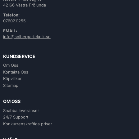
42166 Västra Frölunda
Telefon:
0760211255
EMAIL:
info@solberga-teknik.se
KUNDSERVICE
Om Oss
Kontakta Oss
Köpvillkor
Sitemap
OM OSS
Snabba leveranser
24/7 Support
Konkurrenskraftiga priser