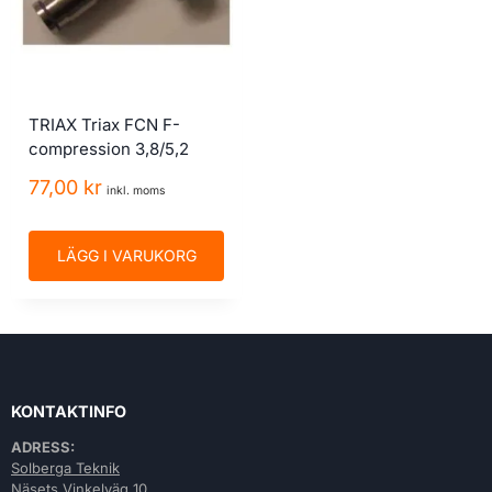
TRIAX Triax FCN F-
compression 3,8/5,2
77,00
kr
inkl. moms
LÄGG I VARUKORG
KONTAKTINFO
ADRESS:
Solberga Teknik
Näsets Vinkelväg 10