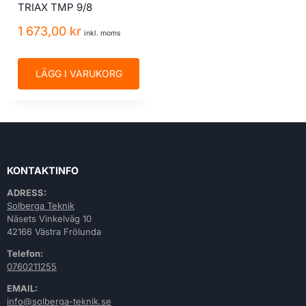
TRIAX TMP 9/8
1 673,00
kr
inkl. moms
LÄGG I VARUKORG
KONTAKTINFO
ADRESS:
Solberga Teknik
Näsets Vinkelväg 10
42166 Västra Frölunda
Telefon:
0760211255
EMAIL:
info@solberga-teknik.se