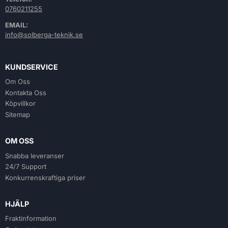
0760211255
EMAIL:
info@solberga-teknik.se
KUNDSERVICE
Om Oss
Kontakta Oss
Köpvillkor
Sitemap
OM OSS
Snabba leveranser
24/7 Support
Konkurrenskraftiga priser
HJÄLP
Fraktinformation