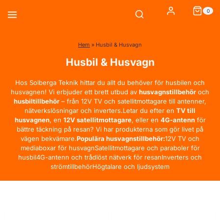
Skip
0
to
content
Hem
»
Husbil & Husvagn
Husbil & Husvagn
Hos Solberga Teknik hittar du allt du behöver för husbilen och
husvagnen! Vi erbjuder ett brett utbud av
husvagnstillbehör
och
husbiltillbehör
– från 12V TV och satellitmottagare till antenner,
nätverkslösningar och inverters.Letar du efter en
TV till
husvagnen
, en
12V satellitmottagare
, eller en
4G-antenn
för
bättre täckning på resan? Vi har produkterna som gör livet på
vägen bekvämare.
Populära husvagnstillbehör:
12V TV och
mediaboxar för husvagnSatellitmottagare och paraboler för
husbil4G-antenn och trådlöst nätverk för resanInverters och
strömtillbehörHögtalare och ljudsystem