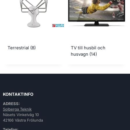
Terrestrial
(8)
TV till husbil och
husvagn
(14)
KONTAKTINFO
ADRESS:
Solberga Teknik
Näsets Vinkelväg 10
42166 Västra Frölunda
Telefon: