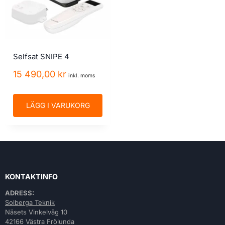
Selfsat SNIPE 4
15 490,00
kr
inkl. moms
LÄGG I VARUKORG
KONTAKTINFO
ADRESS:
Solberga Teknik
Näsets Vinkelväg 10
42166 Västra Frölunda