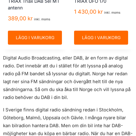
TRIAX Triax DAB 5el MT
TRIAX UFO 170
antenn
1 430,00
kr
inkl. moms
389,00
kr
inkl. moms
LÄGG I VARUKORG
LÄGG I VARUKORG
Digital Audio Broadcasting, eller DAB, är en form av digital
radio. Det innebär att du i stället för att lyssna på analog
radio på FM bandet så lyssnar du digitalt. Norge har redan
lagt ner sina FM sändningar och övergått helt till de nya
sändningarna. Så om du ska åka till Norge och vill lyssna på
radio behöver du DAB i din bil.
I Sverige finns digital radio sändning redan i Stockholm,
Göteborg, Malmö, Uppsala och Gävle. I många nyare bilar
kan bilradion hantera DAB. Men om din bil inte har DAB-
möjligheter kan du köpa en bärbar radio. När du har en DAB-