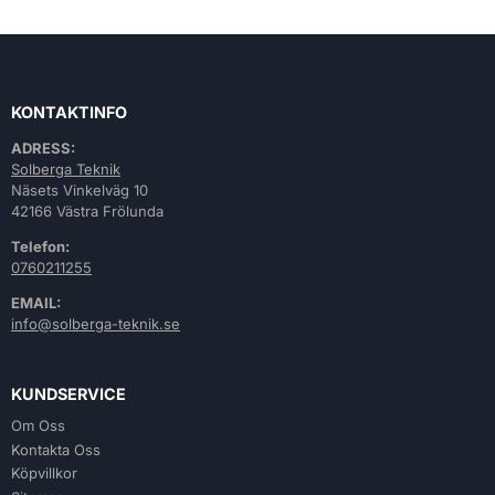
KONTAKTINFO
ADRESS:
Solberga Teknik
Näsets Vinkelväg 10
42166 Västra Frölunda
Telefon:
0760211255
EMAIL:
info@solberga-teknik.se
KUNDSERVICE
Om Oss
Kontakta Oss
Köpvillkor