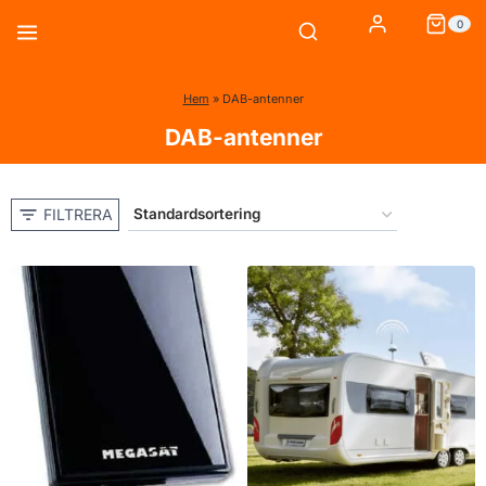
Skip
0
to
content
Hem
»
DAB-antenner
DAB-antenner
FILTRERA