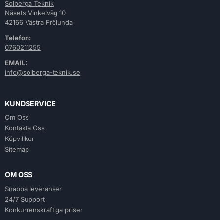
Solberga Teknik
Näsets Vinkelväg 10
42166 Västra Frölunda
Telefon:
0760211255
EMAIL:
info@solberga-teknik.se
KUNDSERVICE
Om Oss
Kontakta Oss
Köpvillkor
Sitemap
OM OSS
Snabba leveranser
24/7 Support
Konkurrenskraftiga priser