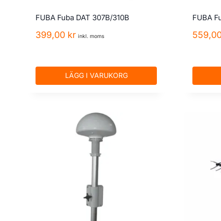
FUBA Fuba DAT 307B/310B
FUBA F
399,00
kr
559,0
inkl. moms
LÄGG I VARUKORG