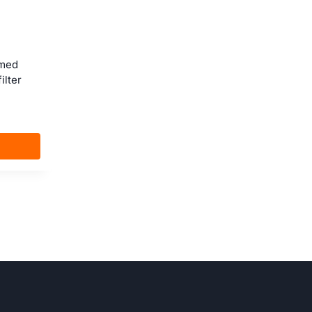
 med
ilter