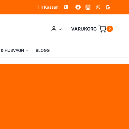
Till Kassan
VARUKORG
0
 & HUSVAGN
BLOGG