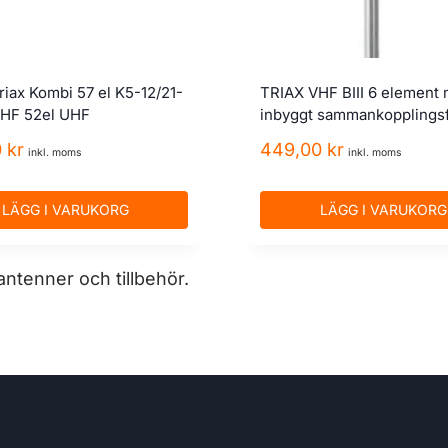
riax Kombi 57 el K5-12/21-
TRIAX VHF BIII 6 element
VHF 52el UHF
inbyggt sammankopplingsf
0
kr
449,00
kr
inkl. moms
inkl. moms
LÄGG I VARUKORG
LÄGG I VARUKORG
antenner och tillbehör.