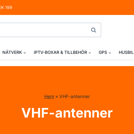
EK 199
SÖK
NÄTVERK
IPTV-BOXAR & TILLBEHÖR
GPS
HUSBIL
Hem
»
VHF-antenner
VHF-antenner