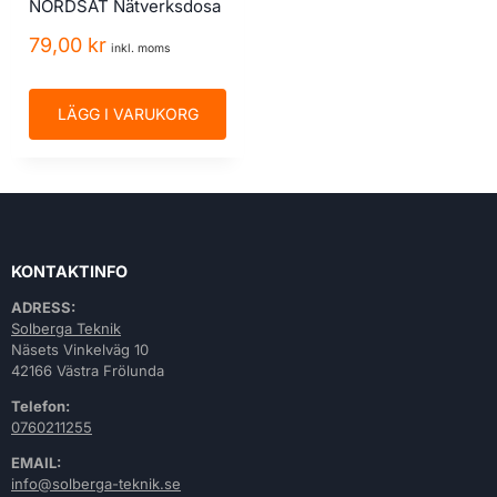
NORDSAT Nätverksdosa
79,00
kr
inkl. moms
LÄGG I VARUKORG
KONTAKTINFO
ADRESS:
Solberga Teknik
Näsets Vinkelväg 10
42166 Västra Frölunda
Telefon:
0760211255
EMAIL:
info@solberga-teknik.se