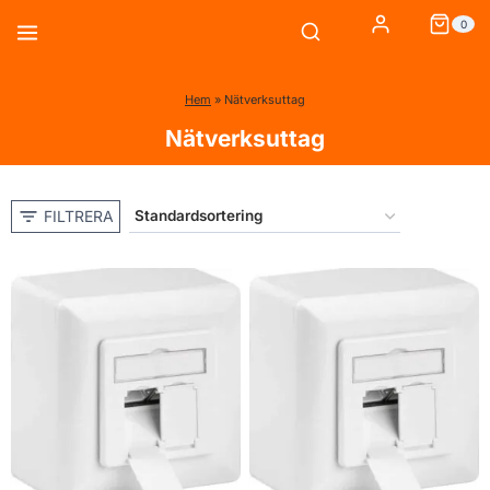
Skip
0
to
content
Hem
»
Nätverksuttag
Nätverksuttag
FILTRERA